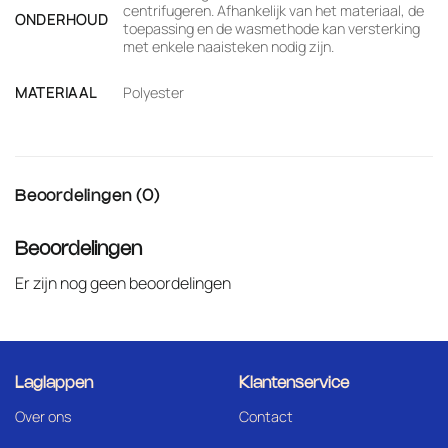
centrifugeren. Afhankelijk van het materiaal, de
ONDERHOUD
toepassing en de wasmethode kan versterking
met enkele naaisteken nodig zijn.
MATERIAAL
Polyester
Beoordelingen (0)
Beoordelingen
Er zijn nog geen beoordelingen
Laglappen
Klantenservice
Over ons
Contact