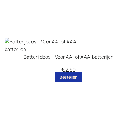
Batterijdoos – Voor AA- of AAA-batterijen
€
2,90
Bestellen
Dit
product
heeft
meerdere
variaties.
Deze
optie