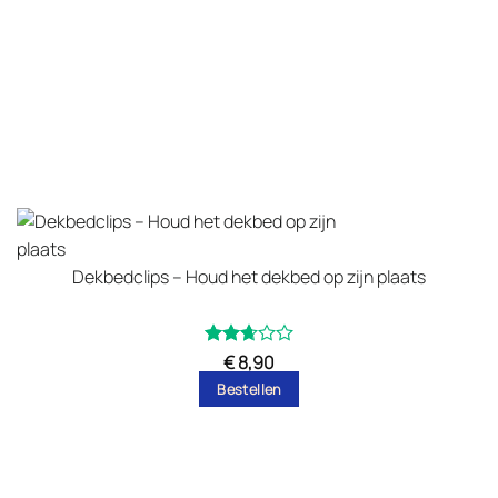
op
de
productpagina
Dekbedclips – Houd het dekbed op zijn plaats
Gewaardeerd
€
8,90
2.67
Bestellen
uit 5