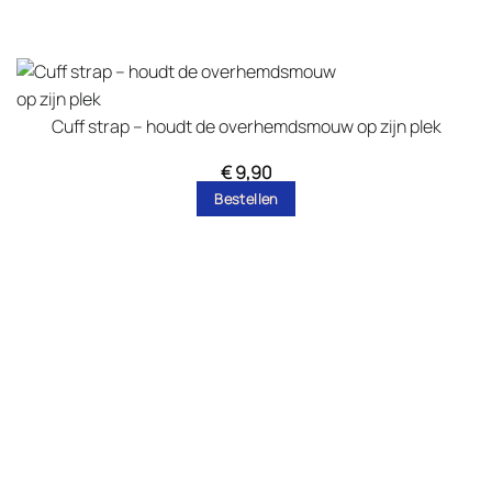
Cuff strap – houdt de overhemdsmouw op zijn plek
€
9,90
Bestellen
Dit
product
heeft
meerdere
variaties.
Deze
optie
kan
gekozen
worden