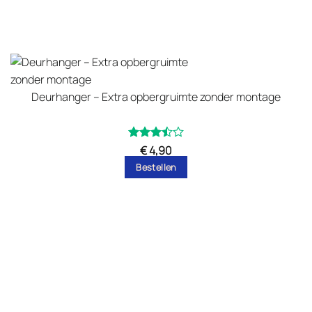
Deurhanger – Extra opbergruimte zonder montage
Gewaardeerd
€
4,90
uit
3.5
Bestellen
5