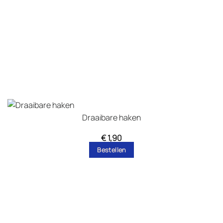
Draaibare haken
€
1,90
Bestellen