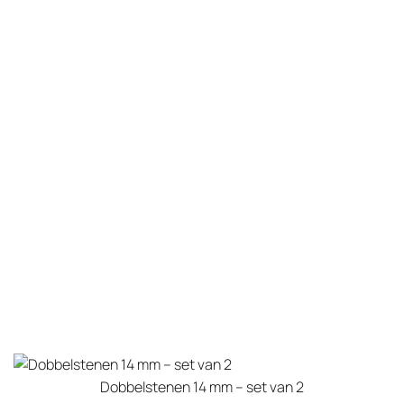
heeft
meerdere
variaties.
Deze
optie
kan
gekozen
worden
op
de
productpagina
Dobbelstenen 14 mm – set van 2