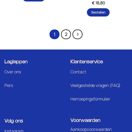
Gewaardeerd
€
18,80
uit 5
5
Bestellen
1
2
Laglappen
Klantenservice
Over ons
Contact
Pers
Veelgestelde vragen (FAQ)
Herroepingsformulier
Voorwaarden
Volg ons
Aankoopvoorwaarden
I
nstagram