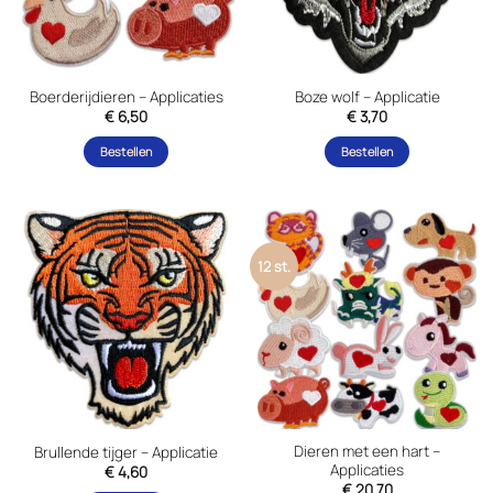
Boerderijdieren – Applicaties
Boze wolf – Applicatie
€
6,50
€
3,70
Bestellen
Bestellen
12 st.
Dieren met een hart –
Brullende tijger – Applicatie
Applicaties
€
4,60
€
20,70