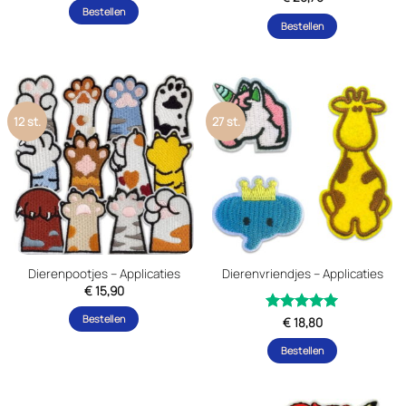
Bestellen
Bestellen
12 st.
27 st.
Dierenpootjes – Applicaties
Dierenvriendjes – Applicaties
€
15,90
Bestellen
Gewaardeerd
€
18,80
uit 5
5
Bestellen