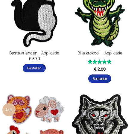
combinatie van beiden, je vindt hier de figuren die je zoekt.
Andere voorbeelden zijn panda’s, nijlpaarden, of
verschillende soorten stoere tijgers.
Beste vrienden – Applicatie
Blije krokodil – Applicatie
€
3,70
Bestellen
Gewaardeerd
€
2,80
uit 5
5
Bestellen
4 st.