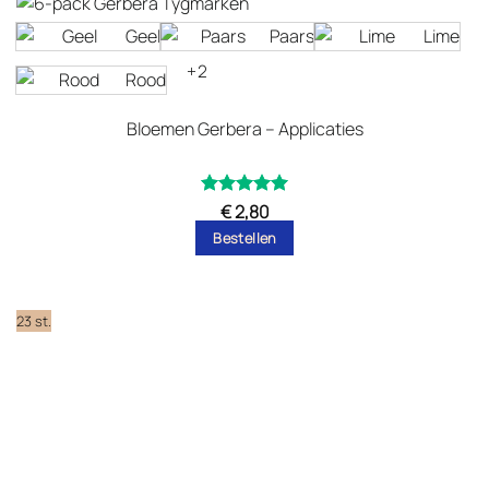
Geel
Paars
Lime
+2
Rood
Bloemen Gerbera – Applicaties
Gewaardeerd
€
2,80
uit 5
5
Bestellen
Dit
product
heeft
23 st.
meerdere
variaties.
Deze
optie
kan
gekozen