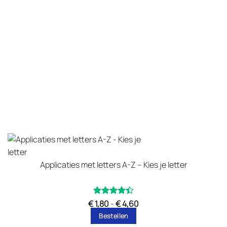
kan
gekozen
worden
op
de
productpagina
Applicaties met letters A-Z – Kies je letter
Prijsklasse:
€
Gewaardeerd
1,80
-
€
4,60
€ 1,80
uit
4.42
Bestellen
tot
5