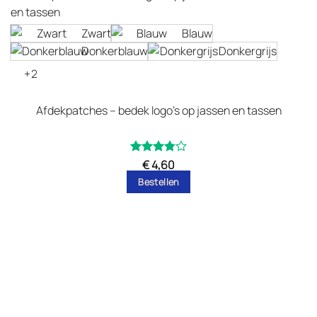
Zwart
Blauw
Donkerblauw
Donkergrijs
+2
Afdekpatches – bedek logo’s op jassen en tassen
Gewaardeerd
€
4,60
uit
3.8
Bestellen
5
Dit
product
heeft
meerdere
variaties.
Deze
optie