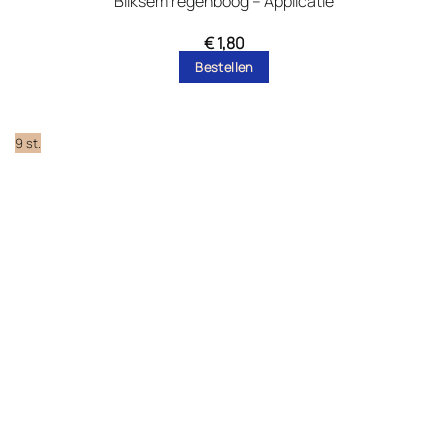
Bliksem regenboog – Applicatie
€
1,80
Bestellen
9 st.