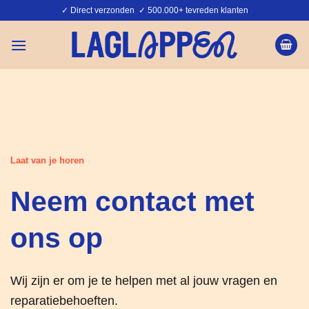
Ga
✓ Direct verzonden ✓ 500.000+ tevreden klanten
naar
inhoud
Laat van je horen
Neem contact met
ons op
Wij zijn er om je te helpen met al jouw vragen en
reparatiebehoeften.