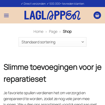
Ga
✓ Direct verzonden ✓ 500.000+ tevreden klanten
naar
inhoud
Home
»
Page
»
Shop
Slimme toevoegingen voor je
reparatieset
Je favoriete spullen verdienen het om verzorgd en
gerepareerd te worden, zodat ze nog vele jaren mee
kunnen. We vullen ons assortiment voortdurend aan met