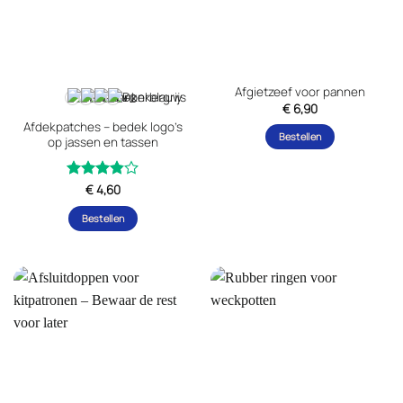
op
gekozen
de
worden
productpagina
op
de
Afgietzeef voor pannen
productpagina
+2
€
6,90
Afdekpatches – bedek logo’s
Bestellen
op jassen en tassen
Gewaardeerd
€
4,60
uit
3.8
Bestellen
5
Dit
product
heeft
meerdere
variaties.
Deze
optie
kan
gekozen