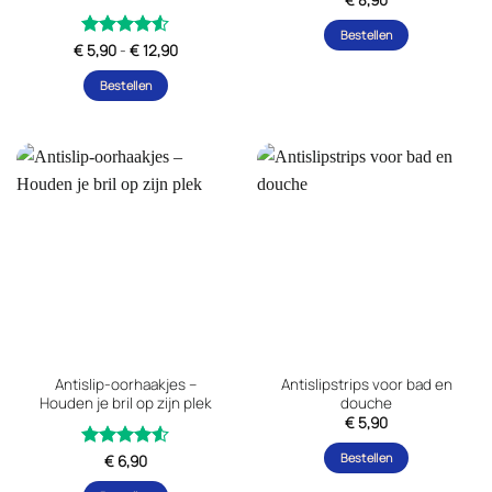
Bestellen
Prijsklasse:
€
Gewaardeerd
5,90
-
€
12,90
€ 5,90
uit 5
4.5
tot
Bestellen
€ 12,90
Dit
product
heeft
meerdere
variaties.
Deze
optie
kan
gekozen
worden
op
de
Antislip-oorhaakjes –
Antislipstrips voor bad en
productpagina
Houden je bril op zijn plek
douche
€
5,90
Bestellen
Gewaardeerd
€
6,90
uit 5
4.5