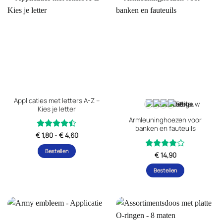
Applicaties met letters A-Z –
+5
Kies je letter
Armleuninghoezen voor
banken en fauteuils
Prijsklasse:
€
Gewaardeerd
1,80
-
€
4,60
€ 1,80
uit
4.42
tot
Bestellen
5
€ 4,60
Gewaardeerd
€
14,90
Dit
uit 5
4
Bestellen
product
Dit
heeft
product
meerdere
heeft
variaties.
meerdere
Deze