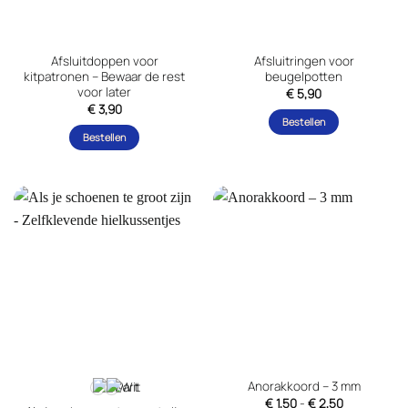
worden
op
de
Afsluitdoppen voor
Afsluitringen voor
productpagina
kitpatronen – Bewaar de rest
beugelpotten
voor later
€
5,90
€
3,90
Bestellen
Bestellen
Anorakkoord – 3 mm
Prijsklasse:
€
1,50
-
€
2,50