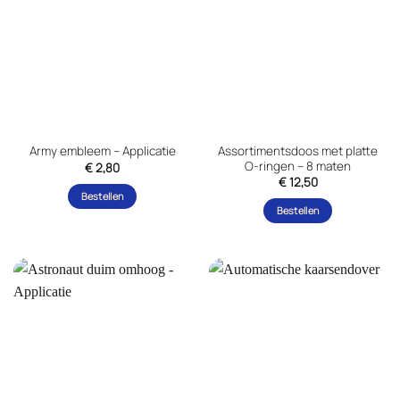
variaties.
optie
Deze
kan
optie
gekozen
kan
worden
gekozen
op
worden
de
op
productpagina
de
Assortimentsdoos met platte
Army embleem – Applicatie
productpagina
O-ringen – 8 maten
€
2,80
€
12,50
Bestellen
Bestellen