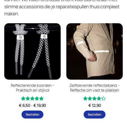
slimme accessoires die je reparatiespullen thuis compleet
maken.
Reflecterende koorden –
Zelfklevende reflectieband –
Praktisch en stijlvol
Reflectie om vast te plakken
Prijsklasse:
€
Gewaardeerd
6,50
-
€
19,90
Gewaardeerd
€
12,90
€ 6,50
uit 5
uit
5
4.25
tot
Bestellen
Bestellen
5
€ 19,90
Dit
Dit
product
product