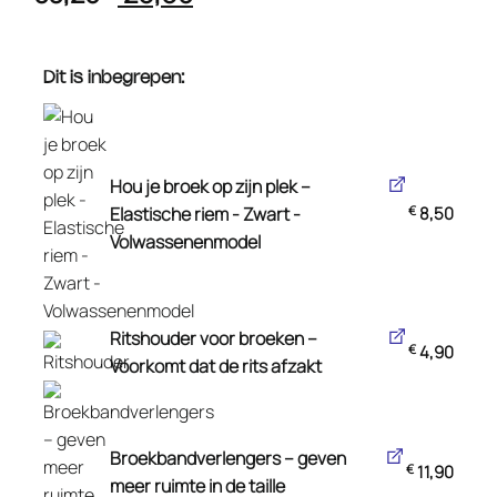
prijs
prijs
was:
is:
€ 33,20.
€ 26,90.
Dit is inbegrepen:
Hou je broek op zijn plek –
Elastische riem - Zwart -
€
8,50
Volwassenenmodel
Ritshouder voor broeken –
€
4,90
Voorkomt dat de rits afzakt
Broekbandverlengers – geven
€
11,90
meer ruimte in de taille