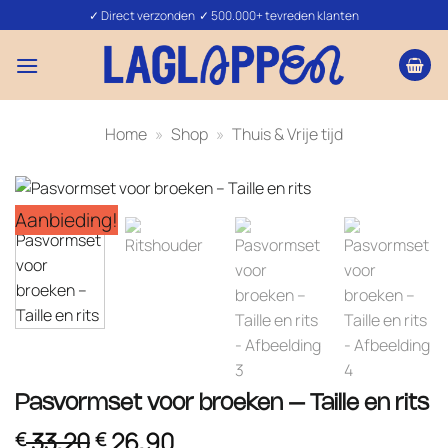
Ga
✓ Direct verzonden ✓ 500.000+ tevreden klanten
naar
inhoud
Home
»
Shop
»
Thuis & Vrije tijd
Aanbieding!
Pasvormset voor broeken – Taille en rits
Oorspronkelijke
Huidige
33,20
26,90
€
€