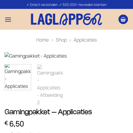
Ga
✓ Direct verzonden ✓ 500.000+ tevreden klanten
naar
inhoud
Home
»
Shop
»
Applicaties
Gamingpakket – Applicaties
6,50
€