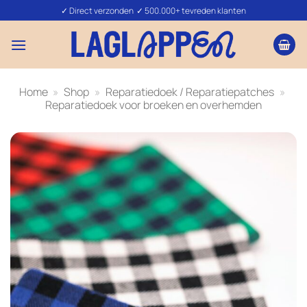
Ga
✓ Direct verzonden ✓ 500.000+ tevreden klanten
naar
inhoud
Home
»
Shop
»
Reparatiedoek / Reparatiepatches
»
Reparatiedoek voor broeken en overhemden