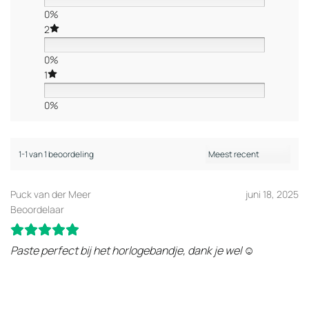
0%
2
0%
1
0%
1-1 van 1 beoordeling
Puck van der Meer
juni 18, 2025
Beoordelaar
Paste perfect bij het horlogebandje, dank je wel ☺️