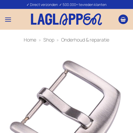
Ga
✓ Direct verzonden ✓ 500.000+ tevreden klanten
naar
inhoud
Home
»
Shop
»
Onderhoud & reparatie