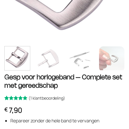
Gesp voor horlogeband – Complete set
met gereedschap
(
1
klantbeoordeling)
Gewaardeerd
1
7,90
€
op 5
5
gebaseerd
op
klant
Repareer zonder de hele band te vervangen
waardering