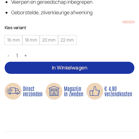
Veerpen en gereedschap inbegrepen
Geborstelde, zilverkleurige afwerking
WISSEN
Kies variant
16 mm
18 mm
20 mm
22 mm
Gesp voor horlogeband – Complete set met gereedschap aantal
In Winkelwagen