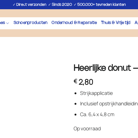
✓
✓
✓
Direct verzonden
Sinds 2020
500.000+ tevreden klanten
hes
Schoenproducten
Onderhoud & Reparatie
Thuis & Vrije tijd
A
Heerlijke donut –
2,80
€
Strijkapplicatie
Inclusief opstrijkhandleidi
Ca. 6,4 x 4,8 cm
Op voorraad