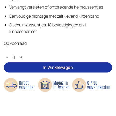
gebaseerd
op
klant
Vervangt versleten of ontbrekende helmkussentjes
waarderingen
Eenvoudige montage met zelfklevend klittenband
8 schuimkussentjes, 18 bevestigingen en 1
kinbeschermer
Op voorraad
Helmset – schuimkussentjes voor helmen aantal
In Winkelwagen