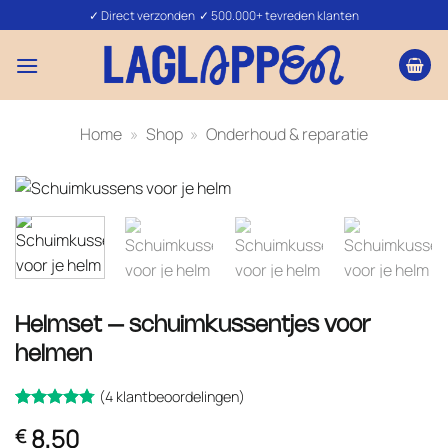
Ga
✓ Direct verzonden ✓ 500.000+ tevreden klanten
naar
inhoud
Home
»
Shop
»
Onderhoud & reparatie
Helmset – schuimkussentjes voor
helmen
(
4
klantbeoordelingen)
Gewaardeerd
4
8,50
€
op 5
4.75