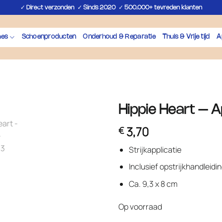
✓
✓
✓
Direct verzonden
Sinds 2020
500.000+ tevreden klanten
hes
Schoenproducten
Onderhoud & Reparatie
Thuis & Vrije tijd
A
Hippie Heart – A
3,70
€
Strijkapplicatie
Inclusief opstrijkhandleidi
Ca. 9,3 x 8 cm
Op voorraad