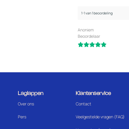
1-1 van 1 beoordeling
Anoniem
Beoordelaar
Laglappen
Klantenservice
Over ons
Contact
Pers
Veelgestelde vragen (FAQ)