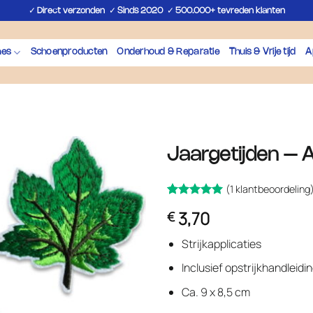
✓
✓
✓
Direct verzonden
Sinds 2020
500.000+ tevreden klanten
hes
Schoenproducten
Onderhoud & Reparatie
Thuis & Vrije tijd
A
Jaargetijden – A
(
1
klantbeoordeling
Gewaardeerd
1
3,70
€
op 5
5
gebaseerd
op
klant
Strijkapplicaties
waardering
Inclusief opstrijkhandleidi
Ca. 9 x 8,5 cm