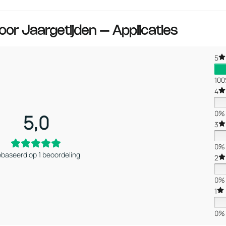
voor
Jaargetijden – Applicaties
5
10
4
0%
5,0
3
0%
baseerd op 1 beoordeling
2
0%
1
0%