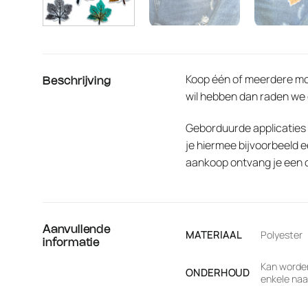
Koop één of meerdere mooi
Beschrijving
wil hebben dan raden we
Geborduurde applicaties 
je hiermee bijvoorbeeld e
aankoop ontvang je een o
Aanvullende
MATERIAAL
Polyester
informatie
Kan worden
ONDERHOUD
enkele naai