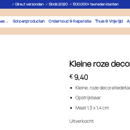
✓
✓
✓
Direct verzonden
Sinds 2020
500.000+ tevreden klanten
hes
Schoenproducten
Onderhoud & Reparatie
Thuis & Vrije tijd
A
Kleine roze dec
9,40
€
Kleine, roze decoratiedetai
Opstrijkbaar
Maat 1,3 x 1,4 cm
Uitverkocht