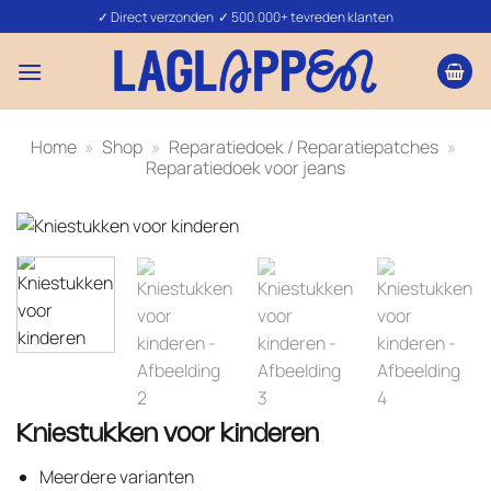
Ga
✓ Direct verzonden ✓ 500.000+ tevreden klanten
naar
inhoud
Home
»
Shop
»
Reparatiedoek / Reparatiepatches
»
Reparatiedoek voor jeans
Kniestukken voor kinderen
Meerdere varianten