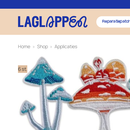
Ga
naar
inhoud
Reparatiepatc
Home
»
Shop
»
Applicaties
6 st.