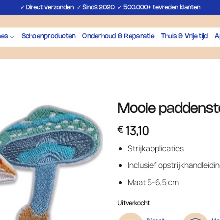
✓
✓
✓
Direct verzonden
Sinds 2020
500.000+ tevreden klanten
hes
Schoenproducten
Onderhoud & Reparatie
Thuis & Vrije tijd
A
Mooie paddensto
13,10
€
Strijkapplicaties
Inclusief opstrijkhandleidi
Maat 5-6,5 cm
Uitverkocht