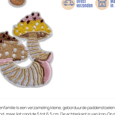
familie Is een verzameling kleine, geborduurde paddenstoelen 
nd, maar ligt rond de 5 tot 6,5 cm. De achterkant is van Iron-O