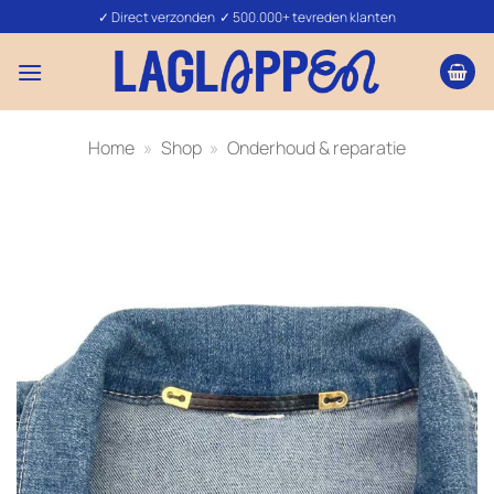
Ga
✓ Direct verzonden ✓ 500.000+ tevreden klanten
naar
inhoud
Home
»
Shop
»
Onderhoud & reparatie