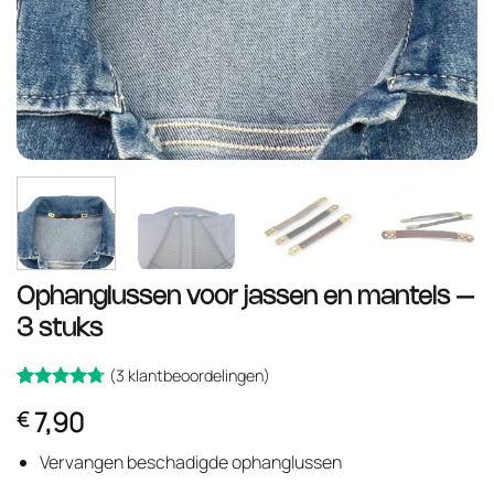
Ophanglussen voor jassen en mantels –
3 stuks
(
3
klantbeoordelingen)
Gewaardeerd
3
7,90
€
op 5
4.67
gebaseerd
op
klant
Vervangen beschadigde ophanglussen
waarderingen