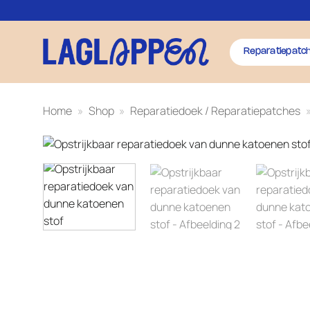
Ga
naar
inhoud
Reparatiepatc
Home
»
Shop
»
Reparatiedoek / Reparatiepatches