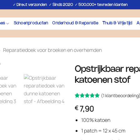
✓
✓
✓
Direct verzonden
Sinds 2020
500.000+ tevreden klanten
hes
Schoenproducten
Onderhoud & Reparatie
Thuis & Vrije tijd
A
»
Reparatiedoek voor broeken en overhemden
Opstrijkbaar re
katoenen stof
(
1
klantbeoordeling
Gewaardeerd
1
7,90
€
op 5
5
gebaseerd
op
klant
100% katoen
waardering
1 patch = 12 x 45 cm