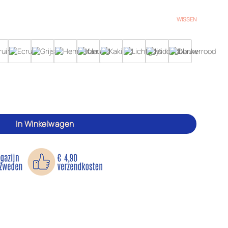
WISSEN
dunne katoenen stof aantal
In Winkelwagen