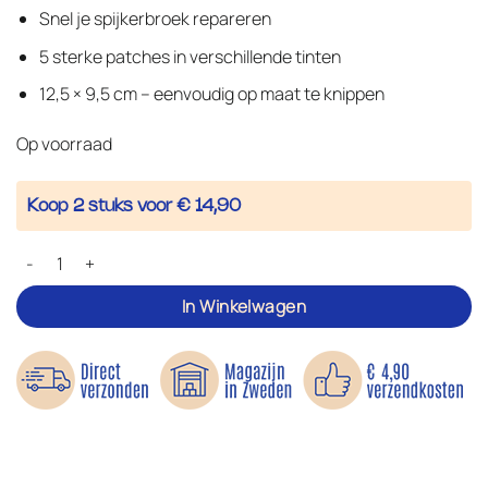
gebaseerd
Snel je spijkerbroek repareren
op
klant
waarderingen
5 sterke patches in verschillende tinten
12,5 × 9,5 cm – eenvoudig op maat te knippen
Op voorraad
Koop 2 stuks voor € 14,90
Opstrijkbaar reparatiedoek voor spijkerstof aantal
In Winkelwagen