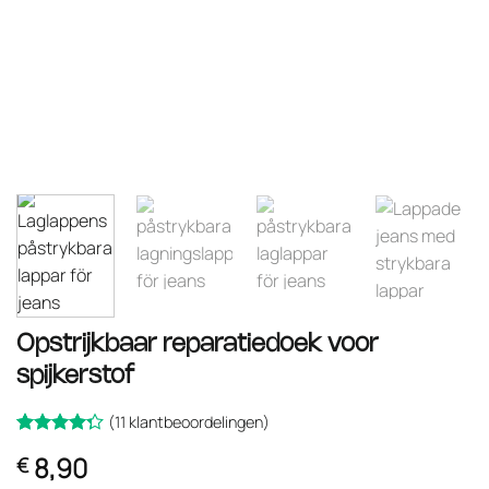
Opstrijkbaar reparatiedoek voor
spijkerstof
(
11
klantbeoordelingen)
Gewaardeerd
11
8,90
€
op
4.27
5