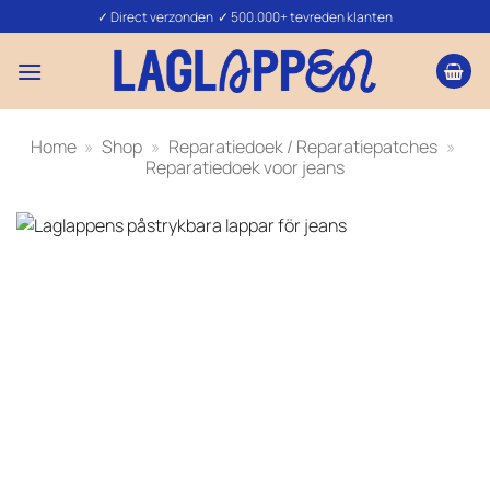
Ga
✓ Direct verzonden ✓ 500.000+ tevreden klanten
naar
inhoud
Home
»
Shop
»
Reparatiedoek / Reparatiepatches
»
Reparatiedoek voor jeans