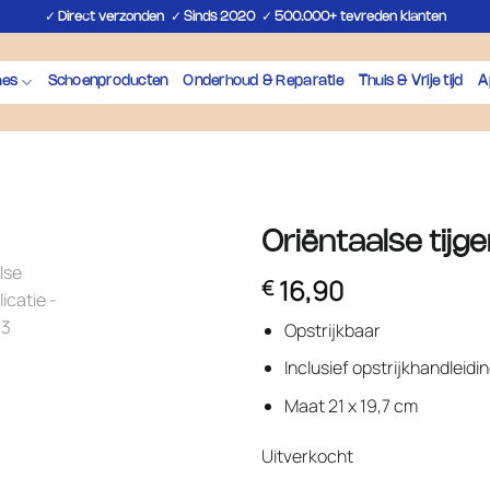
✓
✓
✓
Direct verzonden
Sinds 2020
500.000+ tevreden klanten
hes
Schoenproducten
Onderhoud & Reparatie
Thuis & Vrije tijd
A
Oriëntaalse tijge
16,90
€
Opstrijkbaar
Inclusief opstrijkhandleidi
Maat 21 x 19,7 cm
Uitverkocht