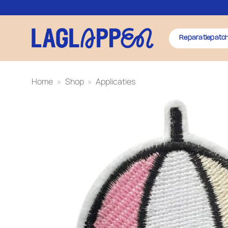
Ga
naar
inhoud
Reparatiepatc
Home
»
Shop
»
Applicaties