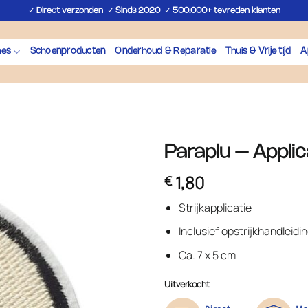
✓
✓
✓
Direct verzonden
Sinds 2020
500.000+ tevreden klanten
hes
Schoenproducten
Onderhoud & Reparatie
Thuis & Vrije tijd
A
Paraplu – Applic
1,80
€
Strijkapplicatie
Inclusief opstrijkhandleidi
Ca. 7 x 5 cm
Uitverkocht