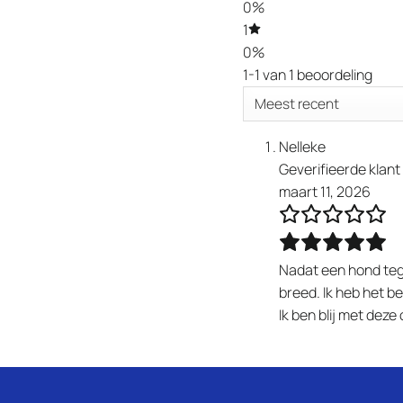
0%
1
0%
1-1 van 1 beoordeling
Nelleke
Geverifieerde klant
maart 11, 2026
Nadat een hond tege
breed. Ik heb het 
Ik ben blij met deze