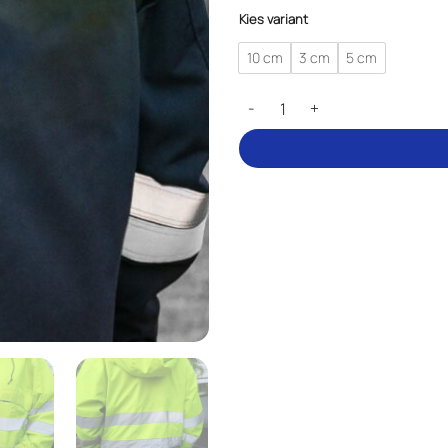
Kies variant
10 cm
3 cm
5 cm
Reflectieband om vast te naaien