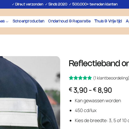
✓
✓
✓
Direct verzonden
Sinds 2020
500.000+ tevreden klanten
hes
Schoenproducten
Onderhoud & Reparatie
Thuis & Vrije tijd
A
Reflectieband o
(
1
klantbeoordeling
Gewaardeerd
1
Prijsk
3,90
-
8,90
€
€
op 5
5
€ 3,9
gebaseerd
op
klant
Kan gewassen worden
tot
waardering
€ 8,9
450 cd/lux
Kies de breedte: 3, 5 of 10