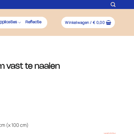
Winkelwagen /
€
0,00
pplicaties
Reflectie
m vast te naaien
)
lasse:
0
0
 cm (x 100 cm)
WISSEN