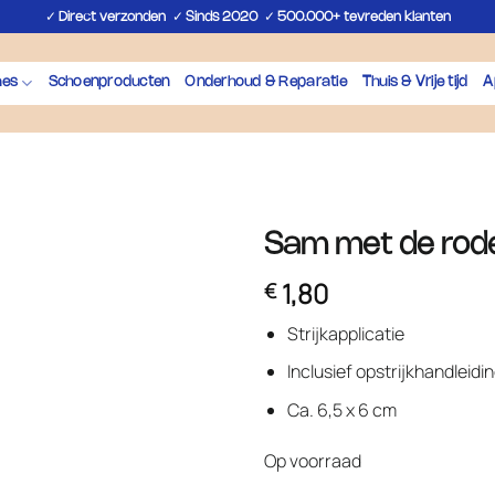
✓
✓
✓
Direct verzonden
Sinds 2020
500.000+ tevreden klanten
hes
Schoenproducten
Onderhoud & Reparatie
Thuis & Vrije tijd
A
Sam met de rode
1,80
€
Strijkapplicatie
Inclusief opstrijkhandleidi
Ca. 6,5 x 6 cm
Op voorraad