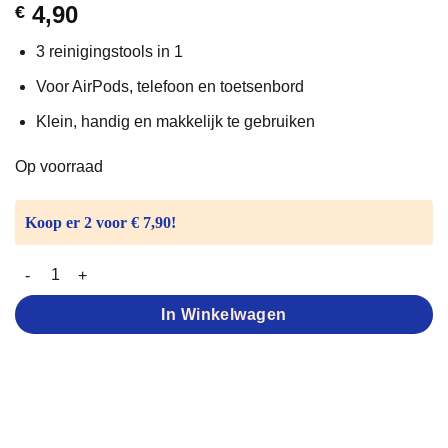
4,90
€
4.25
op 5
gebaseerd
op
klant
3 reinigingstools in 1
waarderingen
Voor AirPods, telefoon en toetsenbord
Klein, handig en makkelijk te gebruiken
Op voorraad
Koop er 2 voor € 7,90!
Schoonmaakborsteltje voor Airpods aantal
In Winkelwagen