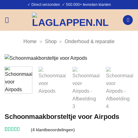
Ga
✓ Direct verzonden ✓ 500.000+ tevreden klanten
naar
inhoud
Home
»
Shop
»
Onderhoud & reparatie
Schoonmaakborsteltje voor Airpods
(
4
klantbeoordelingen)
Gewaardeerd
4