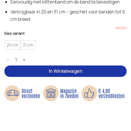
€ 9,90
Eenvoudig met klittenband om de band te bevestigen
Verkrijgbaar in 20 en 31 cm – geschikt voor banden tot 5
cm breed
WISSEN
Kies variant
20 cm
31 cm
Schouderriemkussen voor tassen en rugzakken aantal
In Winkelwagen