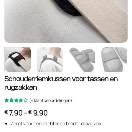
Schouderriemkussen voor tassen en
rugzakken
(
4
klantbeoordelingen)
Gewaardeerd
4
Prijsklasse:
7,90
-
9,90
€
€
op
3.75
€ 7,90
5
gebaseerd
Zorgt voor een zachter en breder draagvlak
tot
op
klant
waarderingen