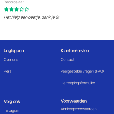
Beoordelaar
Het hielp een beetje, dank je 👍
Laglappen
Klantenservice
Over ons
Contact
Pers
Veelgestelde vragen (FAQ)
Herroepingsformulier
Voorwaarden
Volg ons
Aankoopvoorwaarden
I
nstagram