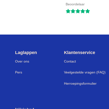
Beoordelaar
Laglappen
Klantenservice
Over ons
Contact
Pers
Veelgestelde vragen (FAQ)
Herroepingsformulier