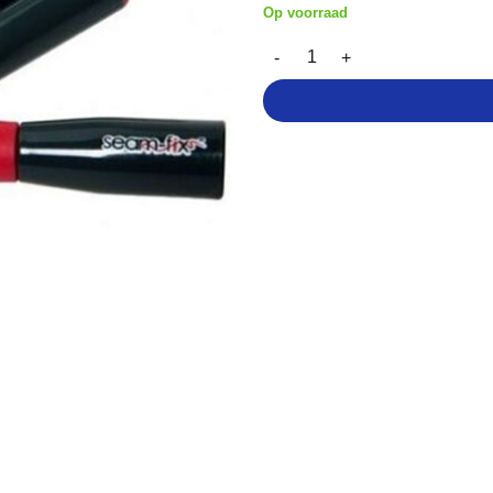
Op voorraad
Seam-Fix - Slim tornmesje aant