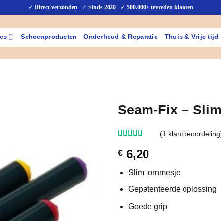
✓
Direct verzonden
✓
Sinds 2020
✓
500.000+ tevreden klanten
hes
Schoenproducten
Onderhoud & Reparatie
Thuis & Vrije tijd
Seam-Fix – Sli
(
1
klantbeoordeling
Gewaardeerd
1
6,20
€
5
op 5
gebaseerd
op
klant
Slim tornmesje
waardering
Gepatenteerde oplossing
Goede grip