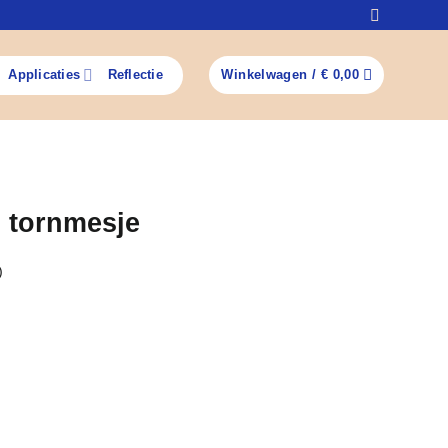
Applicaties
Reflectie
Winkelwagen /
€
0,00
m tornmesje
)