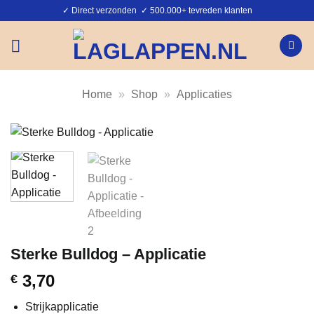
Ga
✓ Direct verzonden ✓ 500.000+ tevreden klanten
naar
inhoud
Home
»
Shop
»
Applicaties
Sterke Bulldog – Applicatie
3,70
€
Strijkapplicatie