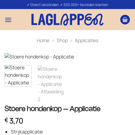
Ga
✓ Direct verzonden ✓ 500.000+ tevreden klanten
naar
inhoud
Home
»
Shop
»
Applicaties
Stoere hondenkop – Applicatie
3,70
€
Strijkapplicatie