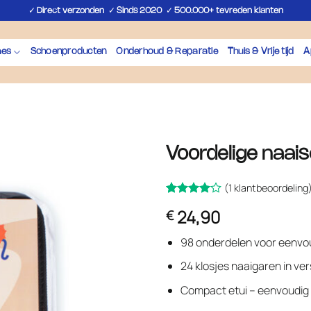
✓
✓
✓
Direct verzonden
Sinds 2020
500.000+ tevreden klanten
hes
Schoenproducten
Onderhoud & Reparatie
Thuis & Vrije tijd
A
Voordelige naais
(
1
klantbeoordeling
Gewaardeerd
1
24,90
€
op 5
4
gebaseerd
op
klant
98 onderdelen voor eenvou
waardering
24 klosjes naaigaren in ver
Compact etui – eenvoudig