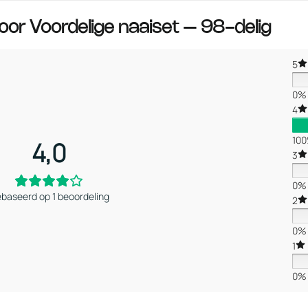
voor
Voordelige naaiset – 98-delig
5
0%
4
10
4,0
3
0%
baseerd op 1 beoordeling
2
0%
1
0%