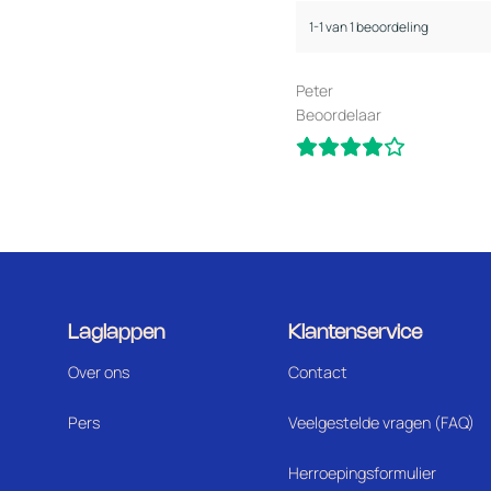
1-1 van 1 beoordeling
Peter
Beoordelaar
Laglappen
Klantenservice
Over ons
Contact
Pers
Veelgestelde vragen (FAQ)
Herroepingsformulier