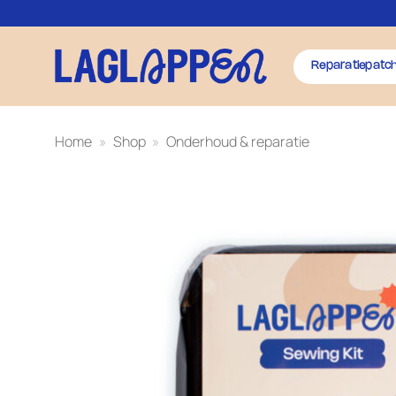
Ga
naar
inhoud
Reparatiepatc
Home
»
Shop
»
Onderhoud & reparatie