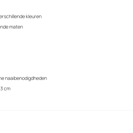
verschillende kleuren
lende maten
che naaibenodigdheden
 3 cm