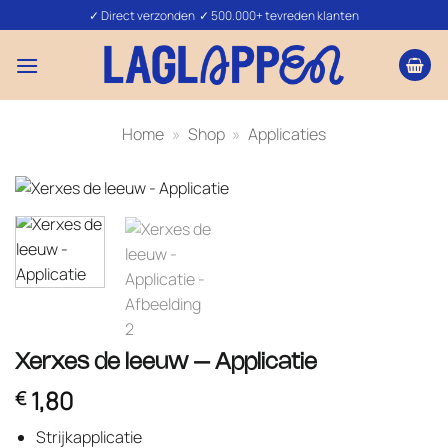
Ga
✓ Direct verzonden ✓ 500.000+ tevreden klanten
naar
inhoud
Home
»
Shop
»
Applicaties
Xerxes de leeuw – Applicatie
1,80
€
Strijkapplicatie