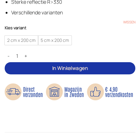
Sterke
reflectie
R>330
Verschillende varianten
WISSEN
Kies variant
2 cm x 200 cm
5 cm x 200 cm
Zelfklevende reflectieband - Reflectie om vast te plakken aantal
In Winkelwagen