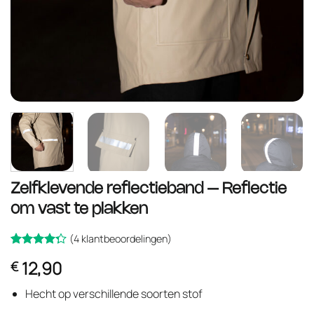
Zelfklevende reflectieband – Reflectie
om vast te plakken
(
4
klantbeoordelingen)
Gewaardeerd
4
12,90
€
op
4.25
5
gebaseerd
Hecht op verschillende soorten stof
op
klant
waarderingen